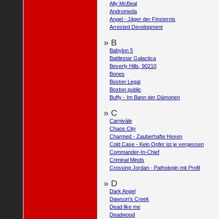
Ally McBeal
Andromeda
Angel - Jäger der Finsternis
Arrested Development
» B
Babylon 5
Battlestar Galactica
Beverly Hills, 90210
Bones
Boston Legal
Boston public
Buffy - Im Bann der Dämonen
» C
Carnivàle
Chaos City
Charmed - Zauberhafte Hexen
Cold Case - Kein Opfer ist je vergessen
Commander-In-Chief
Criminal Minds
Crossing Jordan - Pathologin mit Profil
» D
Dark Angel
Dawson's Creek
Dead like me
Deadwood