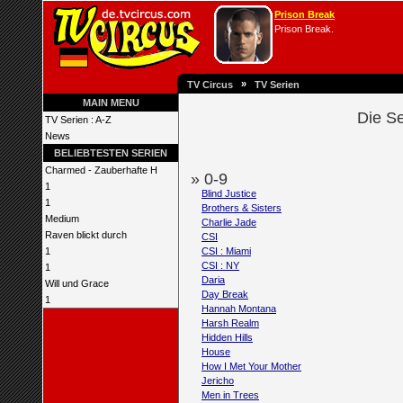
Prison Break
Prison Break.
»
TV Circus
TV Serien
MAIN MENU
Die Se
TV Serien : A-Z
News
BELIEBTESTEN SERIEN
Charmed - Zauberhafte H
» 0-9
1
Blind Justice
1
Brothers & Sisters
Medium
Charlie Jade
Raven blickt durch
CSI
1
CSI : Miami
CSI : NY
1
Daria
Will und Grace
Day Break
1
Hannah Montana
Harsh Realm
Hidden Hills
House
How I Met Your Mother
Jericho
Men in Trees