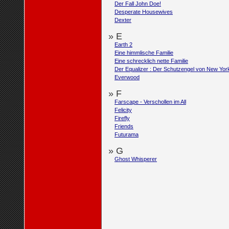
Der Fall John Doe!
Desperate Housewives
Dexter
» E
Earth 2
Eine himmlische Familie
Eine schrecklich nette Familie
Der Equalizer : Der Schutzengel von New Yor
Everwood
» F
Farscape - Verschollen im All
Felicity
Firefly
Friends
Futurama
» G
Ghost Whisperer