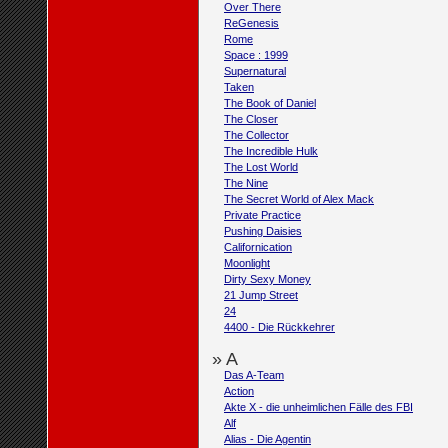
Over There
ReGenesis
Rome
Space : 1999
Supernatural
Taken
The Book of Daniel
The Closer
The Collector
The Incredible Hulk
The Lost World
The Nine
The Secret World of Alex Mack
Private Practice
Pushing Daisies
Californication
Moonlight
Dirty Sexy Money
21 Jump Street
24
4400 - Die Rückkehrer
» A
Das A-Team
Action
Akte X - die unheimlichen Fälle des FBI
Alf
Alias - Die Agentin