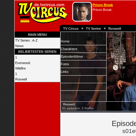
Prison Break
Prison Break.
»
»
TV Circus
TV Serien
Roswell
MAIN MENU
TV Serien : A-Z
Home
News
Charaktere
BELIEBTESTEN SERIEN
Episodenführer
1
Everwood
Fotos
Wildfire
Links
1
Roswell
Roswell
61 episoden, 3 Staffel
Episode
s01e