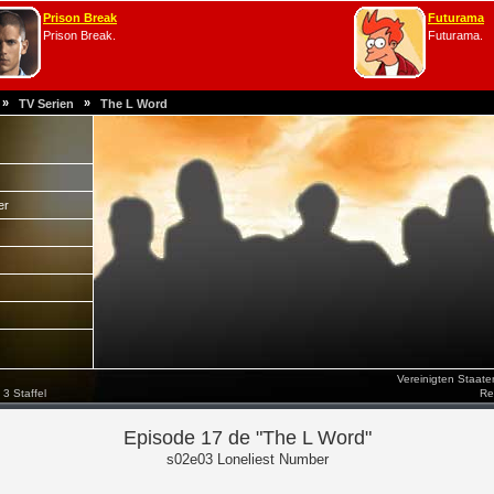
Prison Break
Futurama
Prison Break.
Futurama.
»
»
TV Serien
The L Word
er
Vereinigten Staat
3 Staffel
Re
Episode 17 de "The L Word"
s02e03 Loneliest Number