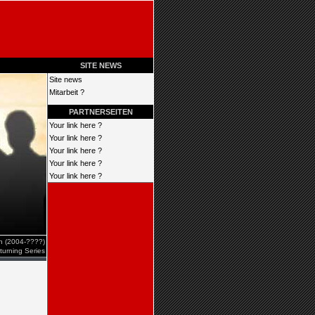
SITE NEWS
Site news
Mitarbeit ?
PARTNERSEITEN
Your link here ?
Your link here ?
Your link here ?
Your link here ?
Your link here ?
en (2004-????)
turning Series