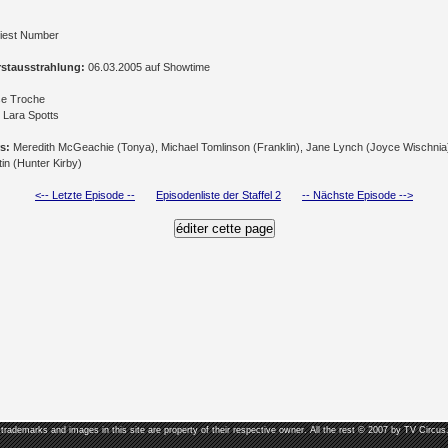
iest Number
rstausstrahlung:
06.03.2005 auf Showtime
e Troche
Lara Spotts
s:
Meredith McGeachie (Tonya), Michael Tomlinson (Franklin), Jane Lynch (Joyce Wischnia)
tin (Hunter Kirby)
<-- Letzte Episode --
Episodenliste der Staffel 2
-- Nächste Episode -->
, trademarks and images in this site are property of their respective owner. All the rest © 2007 by TV Circus.