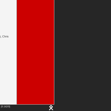
, Chris
 [0.142/0]