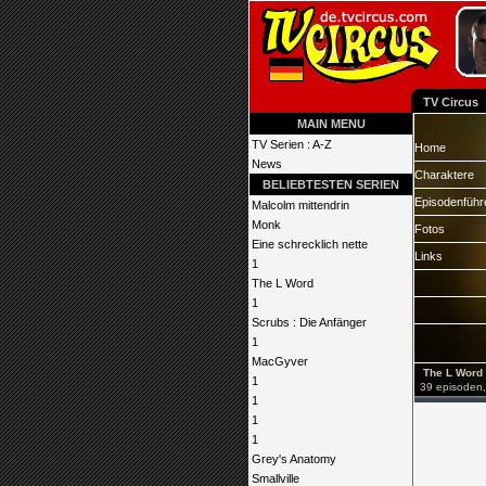
TV Circus
MAIN MENU
TV Serien : A-Z
Home
News
Charaktere
BELIEBTESTEN SERIEN
Episodenführ
Malcolm mittendrin
Monk
Fotos
Eine schrecklich nette
Links
1
The L Word
1
Scrubs : Die Anfänger
1
MacGyver
The L Word
1
39 episoden, 
1
1
1
Grey's Anatomy
Smallville