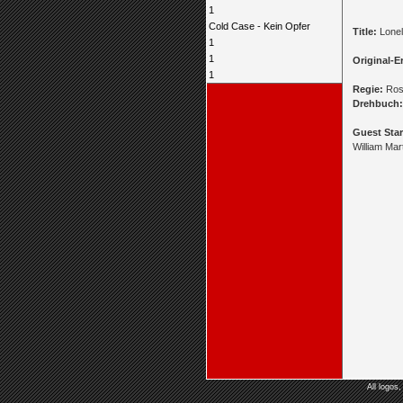
1
Cold Case - Kein Opfer
Title:
Lonel
1
1
Original-E
1
Regie:
Ros
Drehbuch:
Guest Star
William Mar
All logos