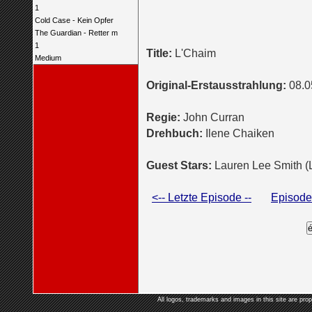
1
Cold Case - Kein Opfer
The Guardian - Retter m
1
Title:
L'Chaim
Medium
Original-Erstausstrahlung:
08.0
Regie:
John Curran
Drehbuch:
Ilene Chaiken
Guest Stars:
Lauren Lee Smith (L
<-- Letzte Episode --
Episoden
All logos, trademarks and images in this site are prop