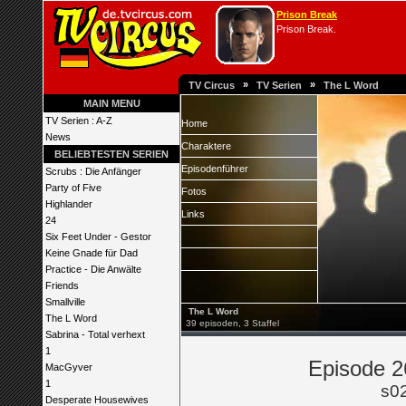
Prison Break
Prison Break.
»
»
TV Circus
TV Serien
The L Word
MAIN MENU
TV Serien : A-Z
Home
News
Charaktere
BELIEBTESTEN SERIEN
Episodenführer
Scrubs : Die Anfänger
Party of Five
Fotos
Highlander
Links
24
Six Feet Under - Gestor
Keine Gnade für Dad
Practice - Die Anwälte
Friends
Smallville
The L Word
The L Word
39 episoden, 3 Staffel
Sabrina - Total verhext
1
Episode 2
MacGyver
1
s0
Desperate Housewives