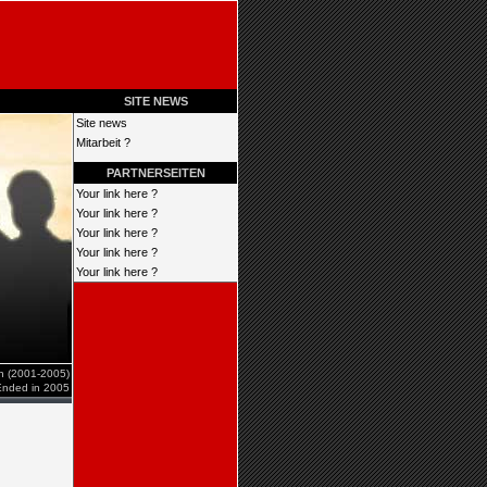
SITE NEWS
Site news
Mitarbeit ?
PARTNERSEITEN
Your link here ?
Your link here ?
Your link here ?
Your link here ?
Your link here ?
en (2001-2005)
Ended in 2005