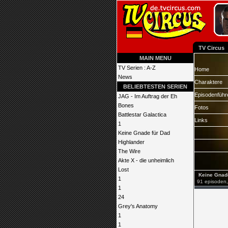
TV Circus
MAIN MENU
TV Serien : A-Z
Home
News
Charaktere
BELIEBTESTEN SERIEN
Episodenführ
JAG - Im Auftrag der Eh
Bones
Fotos
Battlestar Galactica
Links
1
Keine Gnade für Dad
Highlander
The Wire
Akte X - die unheimlich
Lost
Keine Gnade
1
91 episoden, 
1
24
Grey's Anatomy
1
1