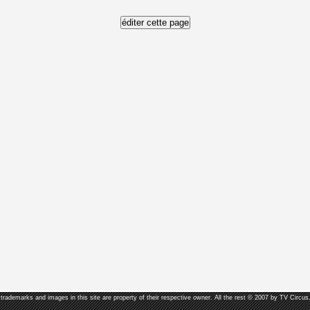
, trademarks and images in this site are property of their respective owner. All the rest © 2007 by TV Circus.