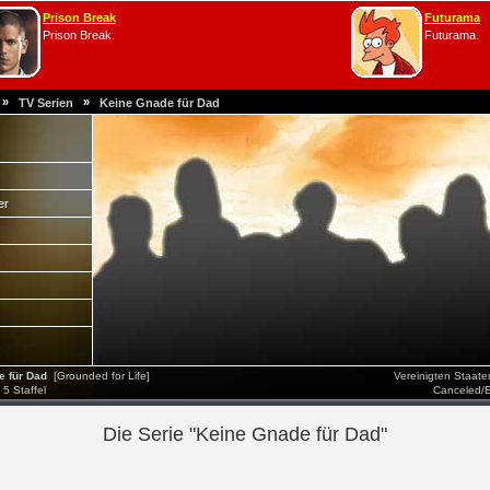
Prison Break
Futurama
Prison Break.
Futurama.
»
»
TV Serien
Keine Gnade für Dad
er
 für Dad
[Grounded for Life]
Vereinigten Staat
5 Staffel
Canceled/
Die Serie "Keine Gnade für Dad"