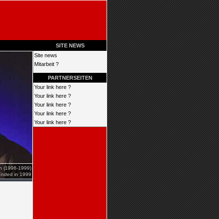
SITE NEWS
Site news
Mitarbeit ?
PARTNERSEITEN
Your link here ?
Your link here ?
Your link here ?
Your link here ?
Your link here ?
en (1996-1999)
Ended in 1999