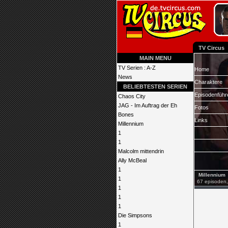
TV Circus
MAIN MENU
TV Serien : A-Z
Home
News
Charaktere
BELIEBTESTEN SERIEN
Episodenführ
Chaos City
JAG - Im Auftrag der Eh
Fotos
Bones
Links
Millennium
1
1
Malcolm mittendrin
Ally McBeal
1
Millennium
1
67 episoden, 
1
1
1
Die Simpsons
1