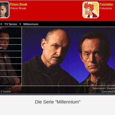
Prison Break
Futurama
Prison Break.
Futurama.
»
»
TV Serien
Millennium
er
Vereinigten Staat
3 Staffel
Canceled/
Die Serie "Millennium"