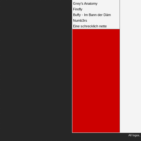
Grey's Anatomy
Firefly
Buffy - Im Bann der Däm
Numb3rs
Eine schrecklich nette
All logos