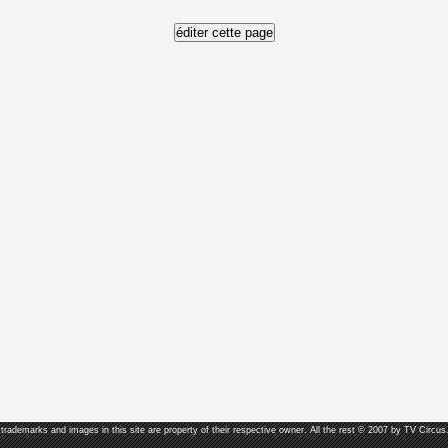
, trademarks and images in this site are property of their respective owner. All the rest © 2007 by TV Circus.