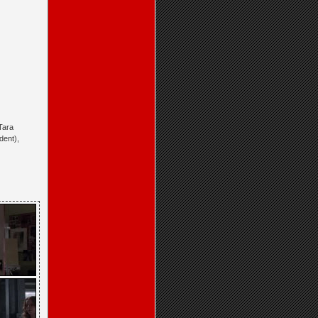
Tara
dent),