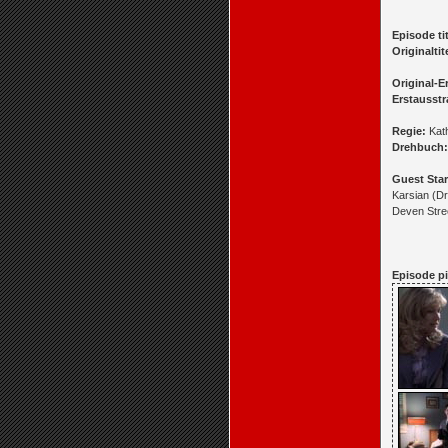
Episode tit
Originaltit
Original-E
Erstausstr
Regie:
Kat
Drehbuch:
Guest Star
Karsian (D
Deven Stre
Episode pi