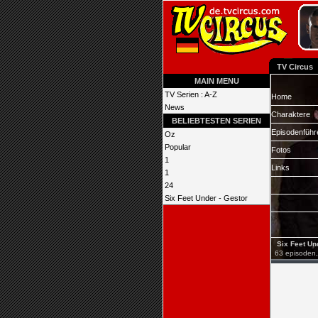
TV Circus
MAIN MENU
TV Serien : A-Z
Home
News
Charaktere
BELIEBTESTEN SERIEN
Episodenführ
Oz
Popular
Fotos
1
Links
1
24
Six Feet Under - Gestor
Six Feet Und
63 episoden, 