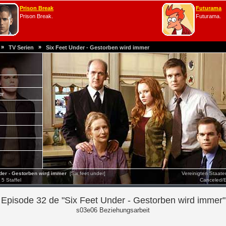
Prison Break
Futurama
Prison Break.
Futurama.
»
»
TV Serien
Six Feet Under - Gestorben wird immer
er
er - Gestorben wird immer
[Six feet under]
Vereinigten Staat
5 Staffel
Canceled/
Episode 32 de "Six Feet Under - Gestorben wird immer"
s03e06 Beziehungsarbeit