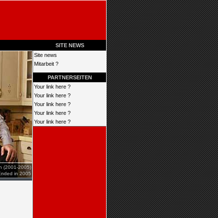
SITE NEWS
Site news
Mitarbeit ?
PARTNERSEITEN
Your link here ?
Your link here ?
Your link here ?
Your link here ?
Your link here ?
en (2001-2005)
Ended in 2005