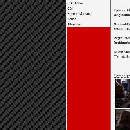
CSI : Miami
CSI
Episode tit
Hannah Montana
Originaltit
Bones
Allymania
Original-E
Erstausstr
Regie:
Nico
Drehbuch:
Guest Star
(Female Br
Episode pi