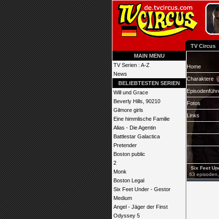
TV Circus
MAIN MENU
TV Serien : A-Z
Home
News
Charaktere
BELIEBTESTEN SERIEN
Episodenführ
Will und Grace
Beverly Hills, 90210
Fotos
Gilmore girls
Links
Eine himmlische Familie
Alias - Die Agentin
Battlestar Galactica
Pretender
Boston public
2
Six Feet Und
Monk
63 episoden, 
Boston Legal
Six Feet Under - Gestor
Medium
Angel - Jäger der Finst
Odyssey 5