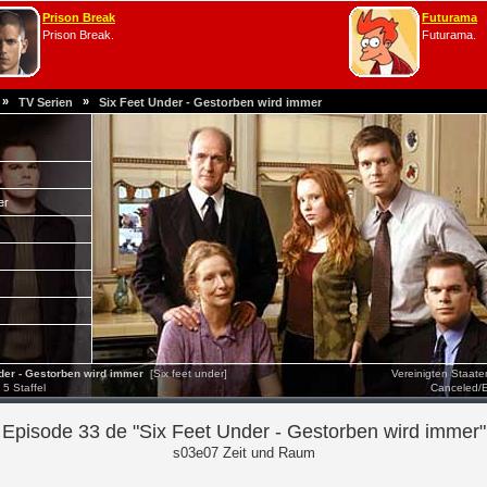
Prison Break
Futurama
Prison Break.
Futurama.
»
»
TV Serien
Six Feet Under - Gestorben wird immer
er
er - Gestorben wird immer
[Six feet under]
Vereinigten Staat
5 Staffel
Canceled/
Episode 33 de "Six Feet Under - Gestorben wird immer"
s03e07 Zeit und Raum