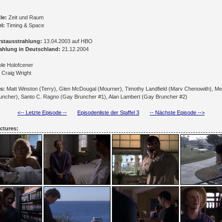
le:
Zeit und Raum
el:
Timing & Space
rstausstrahlung:
13.04.2003 auf HBO
ahlung in Deutschland:
21.12.2004
le Holofcener
Craig Wright
s:
Matt Winston (Terry), Glen McDougal (Mourner), Timothy Landfield (Marv Chenowith), Me
uncher), Santo C. Ragno (Gay Bruncher #1), Alan Lambert (Gay Bruncher #2)
<-- Letzte Episode --
Episodenliste der Staffel 3
-- Nächste Episode -->
ctures: