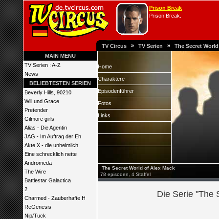
Prison Break
Prison Break.
»
»
TV Circus
TV Serien
The Secret World
MAIN MENU
TV Serien : A-Z
Home
News
Charaktere
BELIEBTESTEN SERIEN
Episodenführer
Beverly Hills, 90210
Will und Grace
Fotos
Pretender
Links
Gilmore girls
Alias - Die Agentin
JAG - Im Auftrag der Eh
Akte X - die unheimlich
Eine schrecklich nette
Andromeda
The Secret World of Alex Mack
The Wire
78 episoden, 4 Staffel
Battlestar Galactica
2
Die Serie "The 
Charmed - Zauberhafte H
ReGenesis
Nip/Tuck