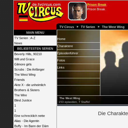
Prison Break
Prison Break.
»
»
TV Circus
TV Serien
The West Wing
MAIN MENU
TV Serien : A-Z
Home
News
Charaktere
BELIEBTESTEN SERIEN
Episodenführer
Beverly Hills, 90210
Will und Grace
Fotos
Gilmore girls
Links
Scrubs : Die Anfänger
The West Wing
Friends
Akte X - die unheimlich
Brothers & Sisters
The Wire
The West Wing
Blind Justice
153 episoden, 7 Staffel
1
1
Die Charakte
Eine schrecklich nette
Alias - Die Agentin
Buffy - Im Bann der Däm