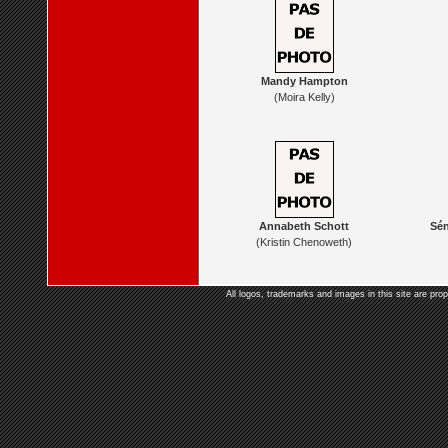
Mandy Hampton
(Moira Kelly)
Annabeth Schott
Sén
(Kristin Chenoweth)
All logos, trademarks and images in this site are prop