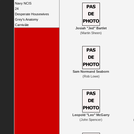
Navy NCIS
24
Desperate Housewives
Grey's Anatomy
Carnivàle
Josiah "Jed" Bartlet
(Martin Sheen)
Sam Normand Seaborn
(Rob Lowe)
Leopold "Leo" McGarry
(John Spencer)